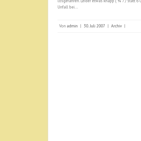
losgefahren. Leider etwas knapp ( ¾ 7 / statt 6
Unfall bei…
Von
admin
|
30. Juli 2007
|
Archiv
|