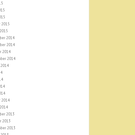
15
015
015
r 2015
 2015
ber 2014
ber 2014
r 2014
ber 2014
 2014
14
14
014
014
r 2014
 2014
ber 2013
r 2013
ber 2013
 2013