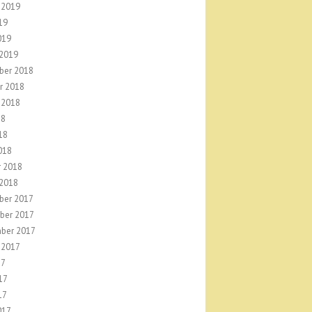
 2019
19
019
 2019
ber 2018
r 2018
 2018
18
18
018
r 2018
 2018
ber 2017
ber 2017
ber 2017
 2017
17
17
17
017