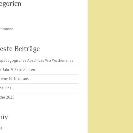
egorien
stimmen
este Beiträge
ispädagogisches Abschluss WG Wochenende
-Jahr 2025 in Zahlen
 vom hl. Nikolaus
 bei uns…
che 2025
hiv
26