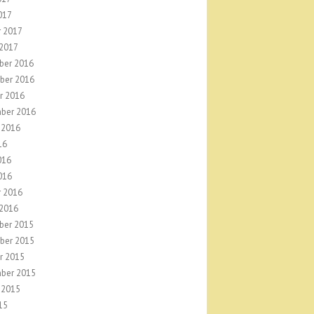
017
r 2017
 2017
ber 2016
ber 2016
r 2016
ber 2016
 2016
16
016
016
r 2016
 2016
ber 2015
ber 2015
r 2015
ber 2015
 2015
15