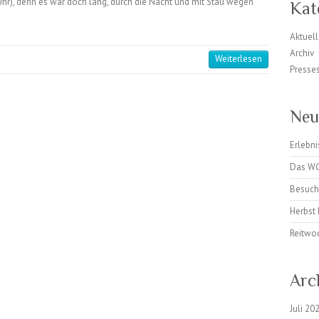
 Uhr), denn es war doch lang, durch die Nacht und mit Stau wegen
Kat
Aktuell
Archiv
Weiterlesen
Presse
Neu
Erlebn
Das WG
Besuch
Herbst
Reitwo
Arc
Juli 20