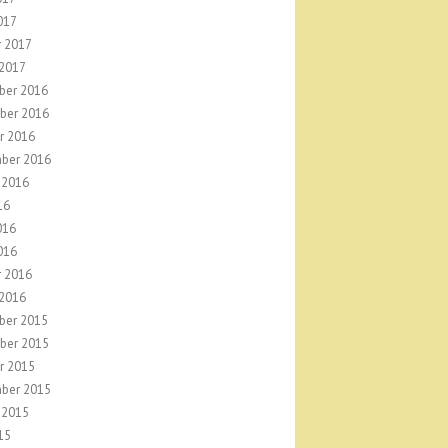
017
r 2017
 2017
ber 2016
ber 2016
r 2016
ber 2016
 2016
16
016
016
r 2016
 2016
ber 2015
ber 2015
r 2015
ber 2015
 2015
15