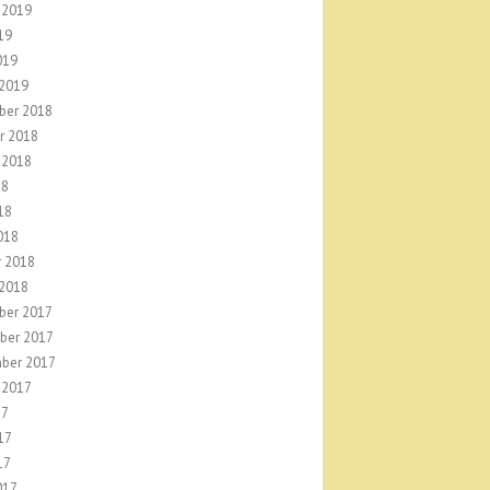
 2019
19
019
 2019
ber 2018
r 2018
 2018
18
18
018
r 2018
 2018
ber 2017
ber 2017
ber 2017
 2017
17
17
17
017