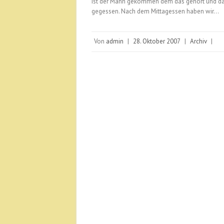
ist der Mann gekommen dem das gehört und dan
gegessen. Nach dem Mittagessen haben wir…
Von
admin
|
28. Oktober 2007
|
Archiv
|