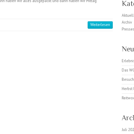
n haben wir alles ausgepackt und dann haben wir Mittag
Kat
Aktuell
Archiv
Weiterlesen
Presse
Neu
Erlebn
Das WG
Besuch
Herbst
Reitwo
Arc
Juli 20