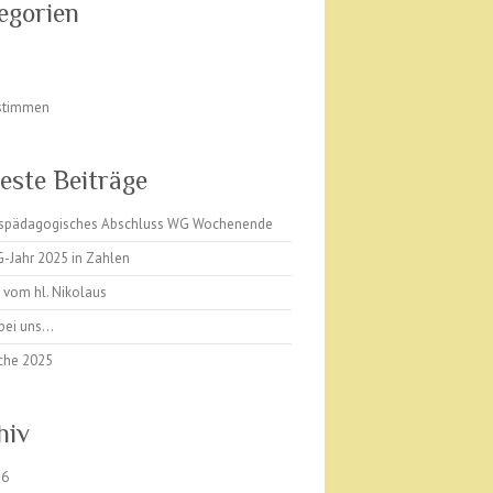
egorien
stimmen
este Beiträge
ispädagogisches Abschluss WG Wochenende
-Jahr 2025 in Zahlen
 vom hl. Nikolaus
 bei uns…
che 2025
hiv
26