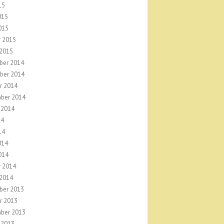
15
015
015
r 2015
 2015
ber 2014
ber 2014
r 2014
ber 2014
 2014
14
14
014
014
r 2014
 2014
ber 2013
r 2013
ber 2013
 2013